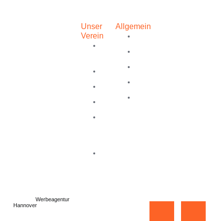
Unser
Allgemein
Verein
NEWS
SV Wilkenburg
SV
KONTAKT
e.V.
WILKENBURG
Alte Dorfstraße
IMPRESSUM
VORSTAND
30
DATENSCHUTZERKLÄRUN
30966
EINTRITTSERKLÄRUNG
Hemmingen
DIGITALISIERUNG
SATZUNG
BEITRAGSORDUNG
AB
01.07.2026
TRAININGSORT
Made by
Werbeagentur
Copyright © 2026 SV
Hannover
Wilkenburg 1923, All
rights reserved